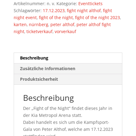
17.12.2023
Artikelnummer:
n. v.
Kategorie:
Eventtickets
Eintrittskarte
Schlagwörter:
17.12.2023
,
fight night althof
,
fight
(Kartenvorverkauf)
night event
,
fight of the night
,
fight of the night 2023
,
Menge
karten
,
nürnberg
,
peter althof
,
peter althof fight
night
,
ticketverkauf
,
vorverkauf
Beschreibung
Zusätzliche Informationen
Produktsicherheit
Beschreibung
Der „Fight of the Night“ findet dieses Jahr in
der Kia Metropol Arena statt.
Dabei handelt es sich um die Kampfsport-
Gala von Peter Althof, welche am 17.12.2023