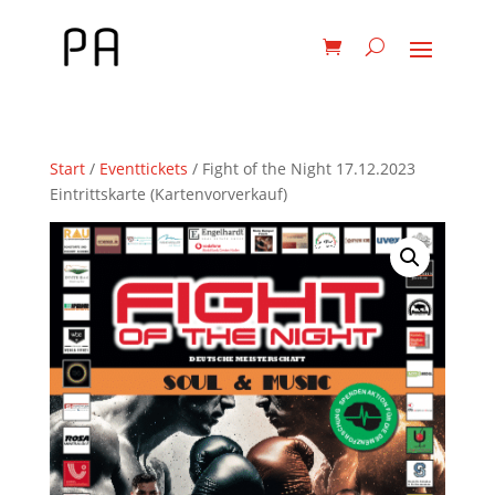
Start
/
Eventtickets
/ Fight of the Night 17.12.2023
Eintrittskarte (Kartenvorverkauf)