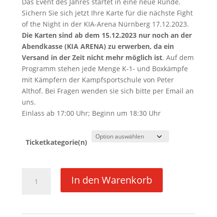
Das Event des Jahres startet in eine neue Runde.
Sichern Sie sich jetzt Ihre Karte für die nächste Fight
of the Night in der KIA-Arena Nürnberg 17.12.2023.
Die Karten sind ab dem 15.12.2023 nur noch an der
Abendkasse (KIA ARENA) zu erwerben, da ein
Versand in der Zeit nicht mehr möglich ist
. Auf dem
Programm stehen jede Menge K‑1- und Boxkämpfe
mit Kämpfern der Kampfsportschule von Peter
Althof. Bei Fragen wenden sie sich bitte per Email an
uns.
Einlass ab 17:00 Uhr; Beginn um 18:30 Uhr
Ticketkategorie(n)
Fight
In den Warenkorb
of
the
Night