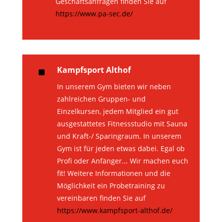
Geschäftsanfragen finden Sie auf
https://www.pa-sec.de/
^
Kampfsport Althof
In unserem Gym bieten wir neben
zahlreichen Gruppen- und
Einzelkursen, jedem Mitglied ein gut
ausgestattetes Fitnessstudio mit Sauna
und Kraft-/ Sparingraum. In unserem
Gym ist für jeden etwas dabei. Egal ob
Profi oder Anfänger... Wir machen euch
fit! Weitere Informationen und die
Möglichkeit ein Probetraining zu
vereinbaren finden Sie auf
https://www.kampfsport-althof.de/